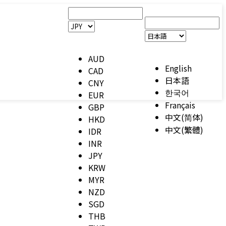
AUD
English
CAD
日本語
CNY
한국어
EUR
Français
GBP
中文(简体)
HKD
中文(繁體)
IDR
INR
JPY
KRW
MYR
NZD
SGD
THB